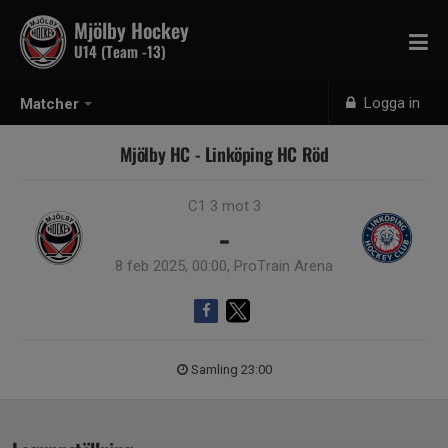
Mjölby Hockey
U14 (Team -13)
Logga in
Matcher
Mjölby HC - Linköping HC Röd
C1 3 mot 3
-
8 feb 2025, 00:00, ProTrain Arena
Samling 23:00