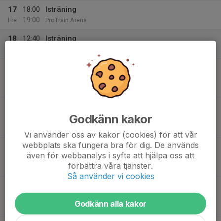
17
18:00
Isträning
19:00
Fre
ProTrain Arena
18
12:40
Isträning
14:00
Lör
ProTrain Arena
19
12:30
Match mot Motala AIF HK Vit
14:00
Sön
C2 Grupp 1
Iver-hallen
12:30
Match mot Motala AIF HK Svart
Godkänn kakor
14:00
C2 Grupp 1
Iver-hallen
Vi använder oss av kakor (cookies) för att vår
webbplats ska fungera bra för dig. De används
12:55
Match mot Motala AIF HK Vit
även för webbanalys i syfte att hjälpa oss att
14:25
C2 Grupp 1
förbättra våra tjänster.
Iver-hallen
Så använder vi cookies
12:55
Match mot Motala AIF HK Svart
14:25
C2 Grupp 1
Godkänn alla kakor
Iver-hallen