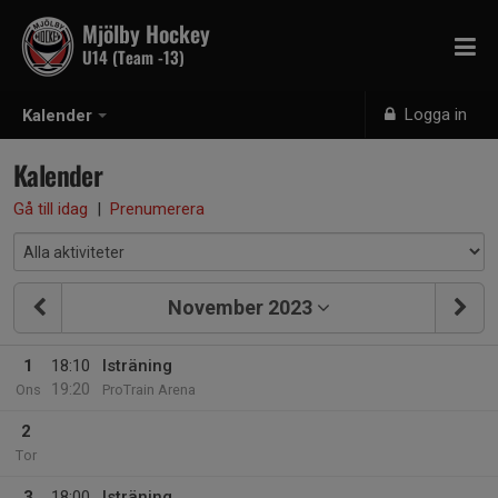
Mjölby Hockey
U14 (Team -13)
Logga in
Kalender
Kalender
Gå till idag
|
Prenumerera
November 2023
1
18:10
Isträning
19:20
Ons
ProTrain Arena
2
Tor
3
18:00
Isträning