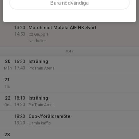
Bara nödvändiga
13:20
Match mot Motala AIF HK Vit
14:50
C2 Grupp 1
Iver-hallen
13:20
Match mot Motala AIF HK Svart
14:50
C2 Grupp 1
Iver-hallen
v.47
20
16:30
Isträning
17:40
Mån
ProTrain Arena
21
Tis
22
18:10
Isträning
19:20
Ons
ProTrain Arena
18:20
Cup-/föräldramöte
19:20
Gamla kaffis
23