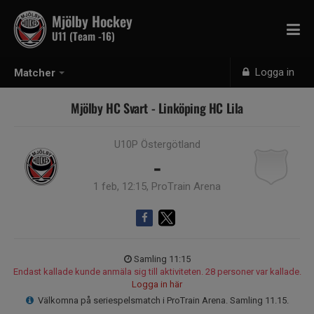
Mjölby Hockey
U11 (Team -16)
Logga in
Matcher
Mjölby HC Svart - Linköping HC Lila
U10P Östergötland
-
1 feb, 12:15, ProTrain Arena
Samling 11:15
Endast kallade kunde anmäla sig till aktiviteten. 28 personer var kallade.
Logga in här
Välkomna på seriespelsmatch i ProTrain Arena. Samling 11.15.