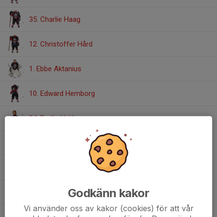
35. Charlie Haag
12. Christoffer Hård
1. Ebbe Aktanius
10. Edward Hemborg
24. Emilia Halén
30. Hannes Elin
28. Leo Gäfvert
Godkänn kakor
8. Love Sjöstedt
Vi använder oss av kakor (cookies) för att vår