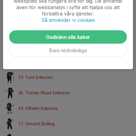
32. Malte Wennerqvist
webbplats ska fungera bra för dig. De används
även för webbanalys i syfte att hjälpa oss att
förbättra våra tjänster.
26. Manne Sunnerfjord
Så använder vi cookies
15. Melvin Wallin
Godkänn alla kakor
18. Siri Södergren
Bara nödvändiga
27. Svante Karlsson
13. Tore Eriksson
36. Tristan Wass Eriksson
34. Vilhelm Kapusta
17. Vincent Bolling