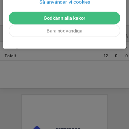
Så använder vi cookies
Godkänn alla kakor
Bara nödvändiga
ALLA SERIER
ALLA ÅR
Säsongen 25/26
12
0
0
Totalt
12
0
0