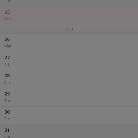
Lör
25
Sön
v.30
26
Mån
27
Tis
28
Ons
29
Tor
30
Fre
31
Lör