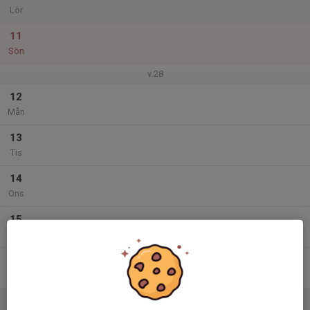
Lör
11
Sön
v.28
12
Mån
13
Tis
14
Ons
15
Tor
16
Fre
17