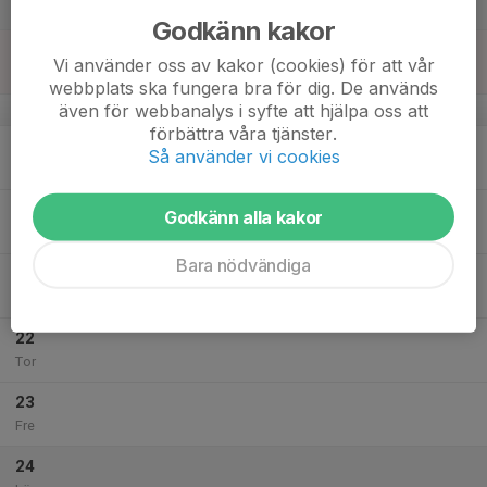
Lör
Godkänn kakor
18
Vi använder oss av kakor (cookies) för att vår
Sön
webbplats ska fungera bra för dig. De används
även för webbanalys i syfte att hjälpa oss att
v.29
förbättra våra tjänster.
19
Så använder vi cookies
Mån
20
Godkänn alla kakor
Tis
Bara nödvändiga
21
Ons
22
Tor
23
Fre
24