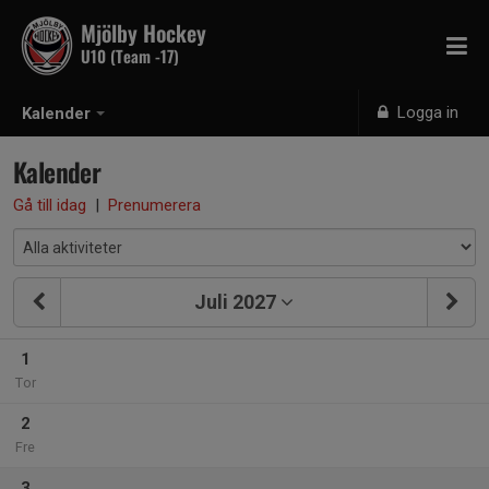
Mjölby Hockey
U10 (Team -17)
Logga in
Kalender
Kalender
Gå till idag
|
Prenumerera
Juli 2027
1
Tor
2
Fre
3