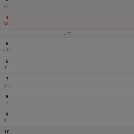
Lör
4
Sön
v.27
5
Mån
6
Tis
7
Ons
8
Tor
9
Fre
10