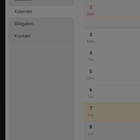
2
Kalender
Sön
Bildgalleri
3
Kontakt
Mån
4
Tis
5
Ons
6
Tor
7
Fre
8
Lör