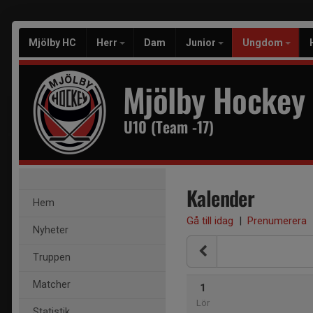
Mjölby HC
Herr
Dam
Junior
Ungdom
Mjölby Hockey
U10 (Team -17)
Kalender
Hem
Gå till idag
|
Prenumerera
Nyheter
Truppen
Matcher
1
Lör
Statistik