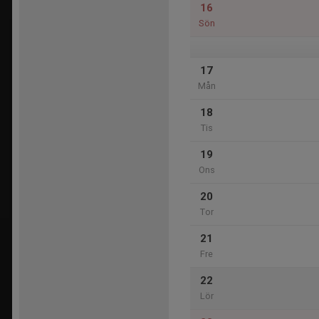
16
Sön
17
Mån
18
Tis
19
Ons
20
Tor
21
Fre
22
Lör