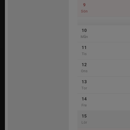
9
Sön
10
Mån
11
Tis
12
Ons
13
Tor
14
Fre
15
Lör