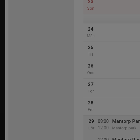
23
Sön
24
Mån
25
Tis
26
Ons
27
Tor
28
Fre
29
08:00
Mantorp Par
12:00
Lör
Mantorp park
12:00
Mantorp Par