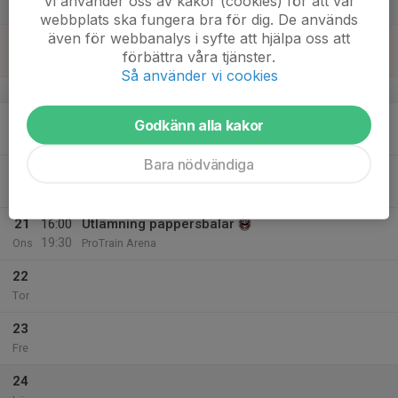
Vi använder oss av kakor (cookies) för att vår
Lör
webbplats ska fungera bra för dig. De används
även för webbanalys i syfte att hjälpa oss att
18
förbättra våra tjänster.
Sön
Så använder vi cookies
v.8
19
Godkänn alla kakor
Mån
Bara nödvändiga
20
Tis
21
16:00
Utlämning pappersbalar
19:30
Ons
ProTrain Arena
22
Tor
23
Fre
24