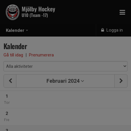
Mjölby Hockey
U10 (Team -17)
Logga in
Kalender
Kalender
Gå till idag
|
Prenumerera
Februari 2024
1
Tor
2
Fre
3