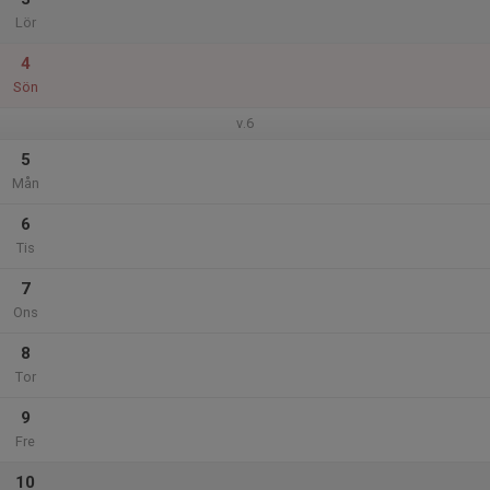
Lör
4
Sön
v.6
5
Mån
6
Tis
7
Ons
8
Tor
9
Fre
10