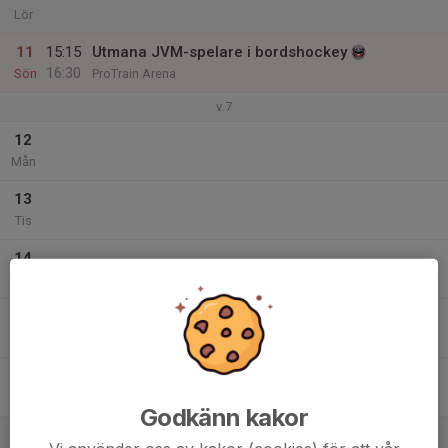
Lör
11
15:15
Utmana JVM-spelare i bordshockey
16:30
Sön
ProTrain Arena
v.7
12
Mån
13
Tis
14
Ons
15
Tor
16
Fre
Godkänn kakor
17