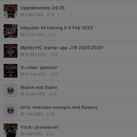
Upptaktsmöte 24/25
4 apr 2024
0
Inbjudan till träning 5-6 Feb 2023
25 jan 2024
1
Mjölby HC startar upp J18 2024/2025!
20 dec 2023
0
Vi söker spelare!
11 sep 2023
0
Match mot Dalen
15 okt 2022
0
Inför matchen imorgon mot Ravens
7 okt 2022
0
Vinst i premiären!
2 okt 2022
2