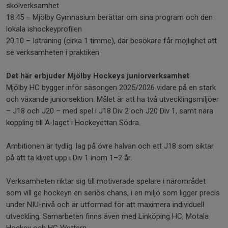
skolverksamhet
18:45 – Mjölby Gymnasium berättar om sina program och den
lokala ishockeyprofilen
20:10 – Isträning (cirka 1 timme), där besökare får möjlighet att
se verksamheten i praktiken
Det här erbjuder Mjölby Hockeys juniorverksamhet
Mjölby HC bygger inför säsongen 2025/2026 vidare på en stark
och växande juniorsektion. Målet är att ha två utvecklingsmiljöer
– J18 och J20 – med spel i J18 Div 2 och J20 Div 1, samt nära
koppling till A-laget i Hockeyettan Södra.
Ambitionen är tydlig: lag på övre halvan och ett J18 som siktar
på att ta klivet upp i Div 1 inom 1–2 år.
Verksamheten riktar sig till motiverade spelare i närområdet
som vill ge hockeyn en seriös chans, i en miljö som ligger precis
under NIU-nivå och är utformad för att maximera individuell
utveckling. Samarbeten finns även med Linköping HC, Motala