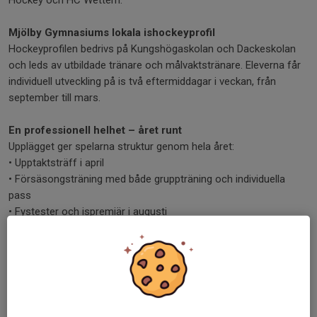
Hockey och HC Wettern.
Mjölby Gymnasiums lokala ishockeyprofil
Hockeyprofilen bedrivs på Kungshögaskolan och Dackeskolan
och leds av utbildade tränare och målvaktstränare. Eleverna får
individuell utveckling på is två eftermiddagar i veckan, från
september till mars.
En professionell helhet – året runt
Upplägget ger spelarna struktur genom hela året:
• Upptaktsträff i april
• Försäsongsträning med både gruppträning och individuella
pass
• Fystester och ispremiär i augusti
• Försäsongscuper och ett gediget tränings- och matchschema
Allt sammantaget skapar vi en utvecklingsmiljö där varje spelare
ges möjlighet att växa, både på och utanför isen.
Anmälan