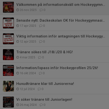
Välkommen på informationskväll om Hockeygymnasium!
26 nov 2025
0
Senaste nytt: Dackeskolan OK för Hockeygymnasiet!
17 apr 2025
0
Viktig information inför antagningen till Hockeygymnasiet!
12 apr 2025
0
Tränare sökes till J18/J20 & HG!
4 mar 2025
0
Information/Ispass inför Hockeyprofilen 25/26!
16 okt 2024
0
Huvudtränare klar till Juniorerna!
12 jul 2024
0
Vi söker tränare till Juniorlagen!
26 maj 2024
0