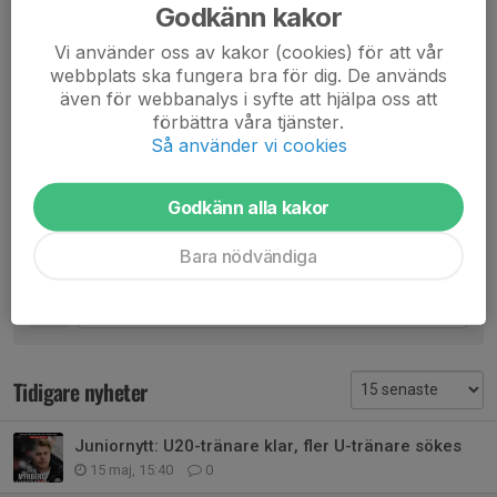
Godkänn kakor
Vill du vara med är du varmt välkommen till ProTrain Arena!
Vi använder oss av kakor (cookies) för att vår
Vill du delta på informationskvällen digitalt (via videolänk), hör av
webbplats ska fungera bra för dig. De används
dig:
även för webbanalys i syfte att hjälpa oss att
hockeygymnasium@mjolbyhockey.com
förbättra våra tjänster.
Så använder vi cookies
Dela nyhet
Godkänn alla kakor
Bara nödvändiga
Kommentarer
Tidigare nyheter
Juniornytt: U20-tränare klar, fler U-tränare sökes
15 maj, 15:40
0