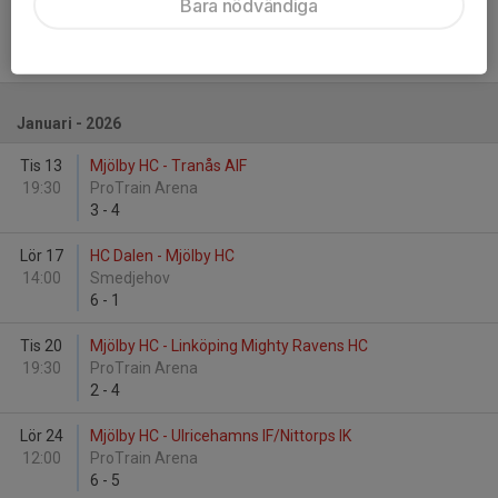
Bara nödvändiga
Lör 20
IK Guts/Valdemarsviks IF/Vita Häste... - Mjölby HC
13:00
Arena Grosvad
1
-
13
Januari - 2026
Tis 13
Mjölby HC - Tranås AIF
19:30
ProTrain Arena
3
-
4
Lör 17
HC Dalen - Mjölby HC
14:00
Smedjehov
6
-
1
Tis 20
Mjölby HC - Linköping Mighty Ravens HC
19:30
ProTrain Arena
2
-
4
Lör 24
Mjölby HC - Ulricehamns IF/Nittorps IK
12:00
ProTrain Arena
6
-
5