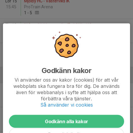
Lör 15
Mjölby HC - Västerviks IK
15:45
ProTrain Arena
1
-
5
Tis 18
IK Guts/Valdemarsviks IF - Mjölby HC
19:00
Arena Grosvad
3
-
23
Lör 22
Mjölby HC - HC Dalen
15:45
ProTrain Arena
5
-
2
Godkänn kakor
December
Vi använder oss av kakor (cookies) för att vår
webbplats ska fungera bra för dig. De används
Lör 6
Ulricehamns IF/Nittorps IK - Mjölby HC
även för webbanalys i syfte att hjälpa oss att
11:40
Lassalyckans Ishall A-hall
förbättra våra tjänster.
2
-
3
Så använder vi cookies
Lör 13
Linköping Mighty Ravens HC - Mjölby HC
12:00
Saab Arena
Godkänn alla kakor
5
-
6