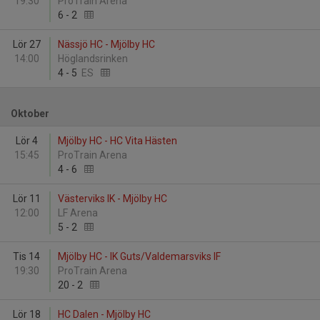
19:30
ProTrain Arena
6
-
2
Lör 27
Nässjö HC - Mjölby HC
14:00
Höglandsrinken
4
-
5
ES
Oktober
Lör 4
Mjölby HC - HC Vita Hästen
15:45
ProTrain Arena
4
-
6
Lör 11
Västerviks IK - Mjölby HC
12:00
LF Arena
5
-
2
Tis 14
Mjölby HC - IK Guts/Valdemarsviks IF
19:30
ProTrain Arena
20
-
2
Lör 18
HC Dalen - Mjölby HC