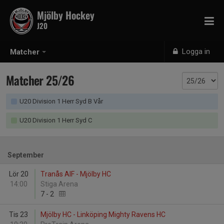
Mjölby Hockey
J20
Logga in
Matcher
Matcher 25/26
U20 Division 1 Herr Syd B Vår
U20 Division 1 Herr Syd C
September
Lör 20
Tranås AIF - Mjölby HC
14:00
Stiga Arena
7
-
2
Tis 23
Mjölby HC - Linköping Mighty Ravens HC