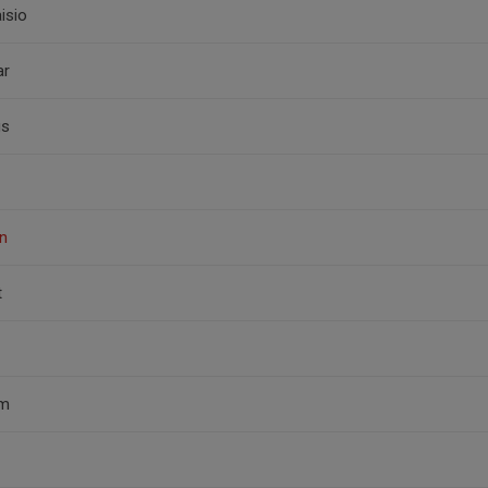
isio
ar
gs
n
t
im