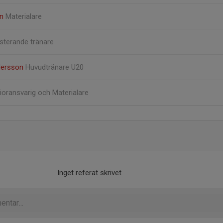
on
Materialare
sterande tränare
dersson
Huvudtränare U20
ioransvarig och Materialare
Inget referat skrivet