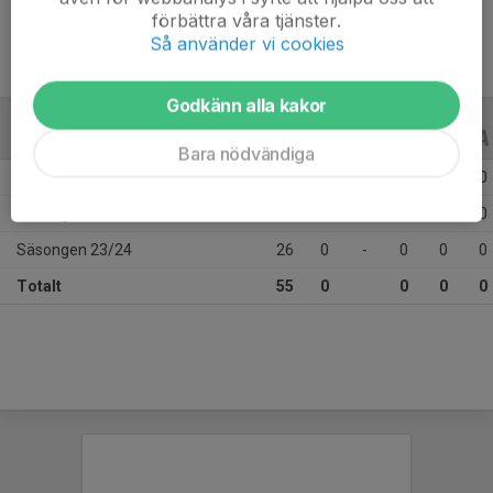
förbättra våra tjänster.
Så använder vi cookies
Godkänn alla kakor
ALLA SERIER
ALLA ÅR
Bara nödvändiga
Säsongen 25/26
10
0
-
0
0
0
Säsongen 24/25
19
0
-
0
0
0
Säsongen 23/24
26
0
-
0
0
0
Totalt
55
0
0
0
0