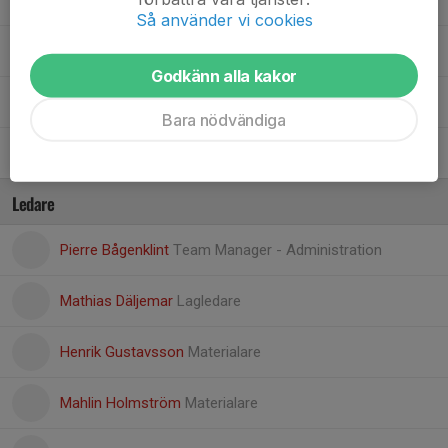
92. Arvid Lundell
Så använder vi cookies
95. Theo Cannervik
Godkänn alla kakor
Filip Jacobsson
Bara nödvändiga
Melvin Johansson
Ledare
Pierre Bågenklint
Team Manager - Administration
Mathias Däljemar
Lagledare
Henrik Gustavsson
Materialare
Mahlin Holmström
Materialare