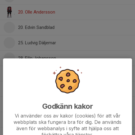
20. Olle Andersson
20. Edvin Sandblad
25. Ludvig Däljemar
28. Filip Johansson
31. Edwin Hennings
55. Herman Eriksson
68. Lukas Nilsson
Godkänn kakor
Vi använder oss av kakor (cookies) för att vår
91. Anton Nyqvist
webbplats ska fungera bra för dig. De används
även för webbanalys i syfte att hjälpa oss att
förbättra våra tjänster.