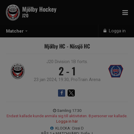
Mjölby Hockey
J20
Logga in
Matcher
Mjölby HC - Nässjö HC
J20 Division 1B forts.
2 - 1
23 jan 2024, 19:30, ProTrain Arena
Samling 17:30
Endast kallade kunde anmäla sig till aktiviteten. 8 personer var kallade.
Logga in här
KLOCKA: Cissi D
BÅS 1 + MATCHVÄRD: Sofia J