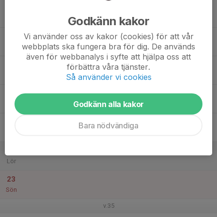
17
Godkänn kakor
Mån
Vi använder oss av kakor (cookies) för att vår
18
webbplats ska fungera bra för dig. De används
Tis
även för webbanalys i syfte att hjälpa oss att
19
förbättra våra tjänster.
Ons
Så använder vi cookies
20
Godkänn alla kakor
Tor
21
Bara nödvändiga
Fre
22
Lör
23
Sön
v.35