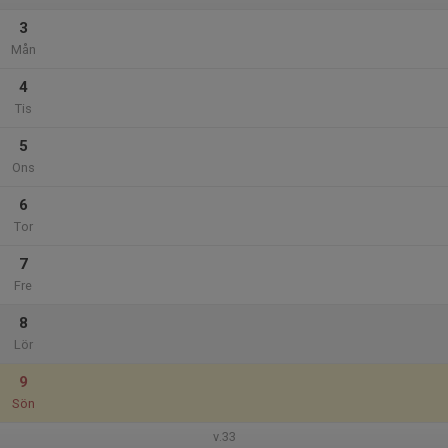
3
Mån
4
Tis
5
Ons
6
Tor
7
Fre
8
Lör
9
Sön
v.33