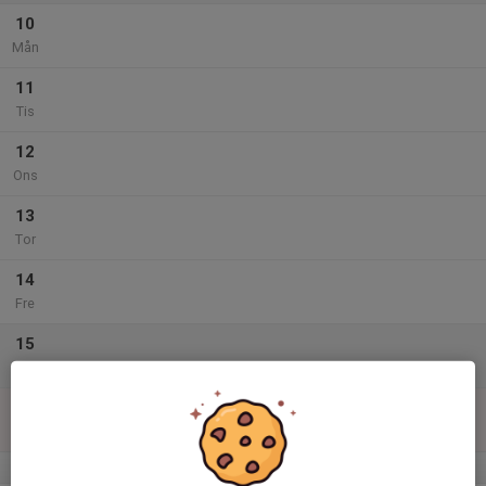
10
Mån
11
Tis
12
Ons
13
Tor
14
Fre
15
Lör
16
Sön
v.34