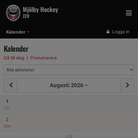
Mjölby Hockey
J20
Logga in
Kalender
Kalender
Gå till idag
|
Prenumerera
Augusti 2026
1
Lör
2
Sön
v.32