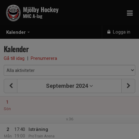
Mjölby Hockey
MHC A-lag
Logga in
Kalender
Kalender
Gå till idag
|
Prenumerera
September 2024
1
Sön
v.36
2
17:40
Isträning
19:00
Mån
ProTrain Arena