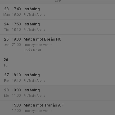
v.39
23
17:40
Isträning
18:50
Mån
ProTrain Arena
24
17:50
Isträning
18:10
Tis
ProTrain Arena
25
19:00
Match mot Borås HC
21:00
Ons
Hockeyettan Västra
Borås Ishall
26
Tor
27
18:10
Isträning
19:10
Fre
ProTrain Arena
28
10:00
Isträning
11:00
Lör
ProTrain Arena
15:00
Match mot Tranås AIF
17:00
Hockeyettan Västra