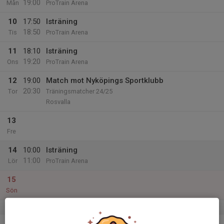
19:00
Mån
ProTrain Arena
10
17:50
Isträning
18:50
Tis
ProTrain Arena
11
18:10
Isträning
19:20
Ons
ProTrain Arena
12
19:00
Match mot Nyköpings Sportklubb
20:30
Tor
Träningsmatcher 24/25
Rosvalla
13
Fre
14
10:00
Isträning
11:00
Lör
ProTrain Arena
15
Sön
v.38
16
17:40
Isträning