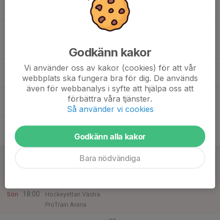
19:00
Mån
ProTrain Arena
17
19:00
Match mot Borås HC
20:30
Tis
Träningsmatcher 24/25
Godkänn kakor
Borås Ishall
Vi använder oss av kakor (cookies) för att vår
18
18:00
Isträning
webbplats ska fungera bra för dig. De används
19:10
Ons
ProTrain Arena
även för webbanalys i syfte att hjälpa oss att
19
17:50
Isträning
förbättra våra tjänster.
18:50
Tor
ProTrain Arena
Så använder vi cookies
20
Godkänn alla kakor
Fre
21
10:00
Isträning
Bara nödvändiga
11:00
Lör
ProTrain Arena
22
16:00
Match mot Borlänge HF
18:00
Sön
Hockeyettan Västra
ProTrain Arena