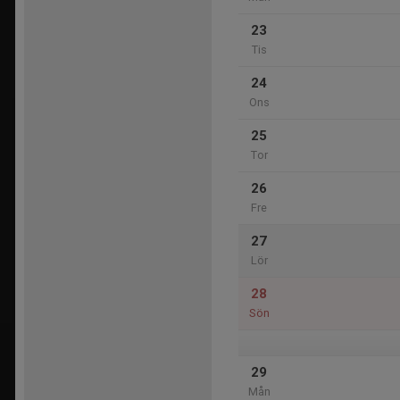
23
Tis
24
Ons
25
Tor
26
Fre
27
Lör
28
Sön
29
Mån