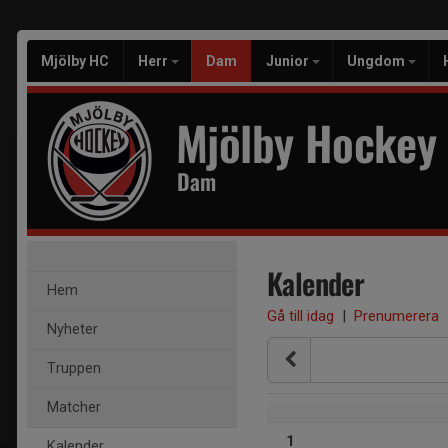
Mjölby HC
Herr
Dam
Junior
Ungdom
Mjölby Hockey
Dam
Kalender
Hem
Gå till idag
|
Prenumerera
Nyheter
Truppen
Matcher
1
Kalender