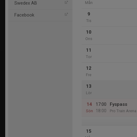
Mån
Swedex AB
9
Facebook
Tis
10
Ons
11
Tor
12
Fre
13
Lör
14
17:00
Fyspass
18:00
Sön
Pro Train Arena
15