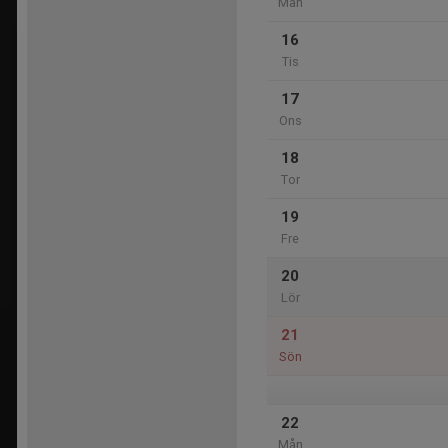
Mån
16
Tis
17
Ons
18
Tor
19
Fre
20
Lör
21
Sön
22
Mån