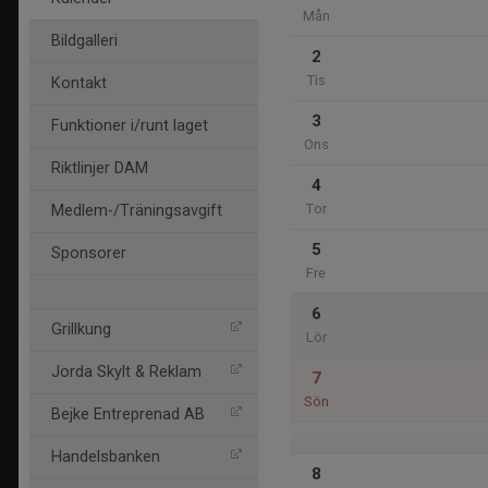
Mån
Bildgalleri
2
Tis
Kontakt
3
Funktioner i/runt laget
Ons
Riktlinjer DAM
4
Tor
Medlem-/Träningsavgift
5
Sponsorer
Fre
6
Grillkung
Lör
Jorda Skylt & Reklam
7
Sön
Bejke Entreprenad AB
Handelsbanken
8