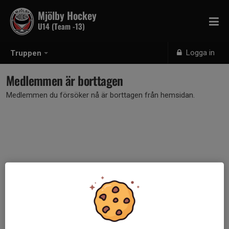
Mjölby Hockey
U14 (Team -13)
Logga in
Truppen
Medlemmen är borttagen
Medlemmen du försöker nå är borttagen från hemsidan.