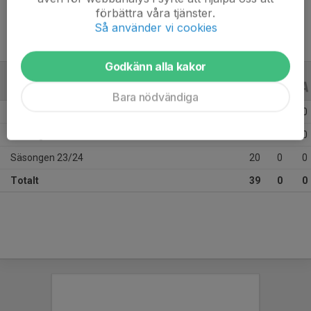
förbättra våra tjänster.
Så använder vi cookies
Godkänn alla kakor
ALLA SERIER
ALLA ÅR
Bara nödvändiga
Säsongen 25/26
7
0
0
Säsongen 24/25
12
0
0
Säsongen 23/24
20
0
0
Totalt
39
0
0