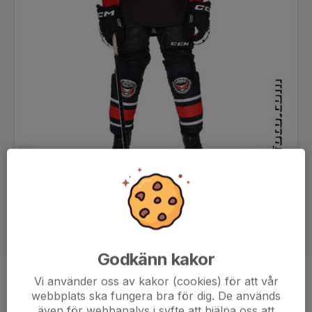
Godkänn kakor
Vi använder oss av kakor (cookies) för att vår
Position
-
webbplats ska fungera bra för dig. De används
Ålder
13 år
även för webbanalys i syfte att hjälpa oss att