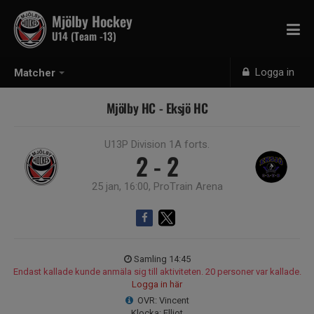
Mjölby Hockey
U14 (Team -13)
Logga in
Matcher
Mjölby HC - Eksjö HC
U13P Division 1A forts.
2 - 2
25 jan, 16:00, ProTrain Arena
Samling 14:45
Endast kallade kunde anmäla sig till aktiviteten. 20 personer var kallade.
Logga in här
OVR: Vincent
Klocka: Elliot