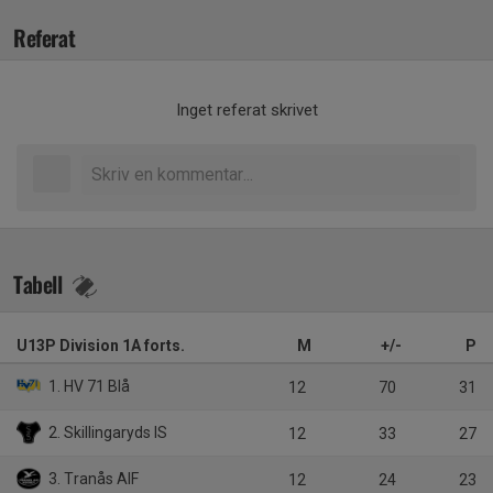
Referat
Inget referat skrivet
Tabell
U13P Division 1A forts.
M
+/-
P
1. HV 71 Blå
12
70
31
2. Skillingaryds IS
12
33
27
3. Tranås AIF
12
24
23