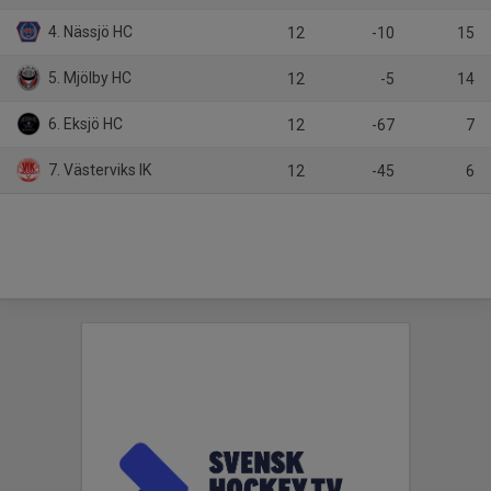
4. Nässjö HC
12
-10
15
5. Mjölby HC
12
-5
14
6. Eksjö HC
12
-67
7
7. Västerviks IK
12
-45
6