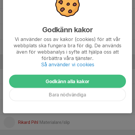
10. Viggo Lindahl
15. Ville Pettersson
Godkänn kakor
18. Vincent Ibrahim
Vi använder oss av kakor (cookies) för att vår
webbplats ska fungera bra för dig. De används
4. William Karlborg
även för webbanalys i syfte att hjälpa oss att
förbättra våra tjänster.
Ledare
Så använder vi cookies
Jennie Sammons
Lagledare
Godkänn alla kakor
Karl Skårman
Ass tränare
Bara nödvändiga
Oskar Gustafsson
Materialare
Rikard Pihl
Materialare/slip