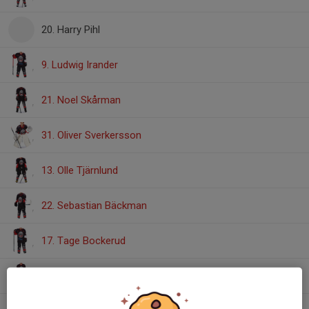
20. Harry Pihl
9. Ludwig Irander
21. Noel Skårman
31. Oliver Sverkersson
13. Olle Tjärnlund
22. Sebastian Bäckman
17. Tage Bockerud
11. Ted Sammons