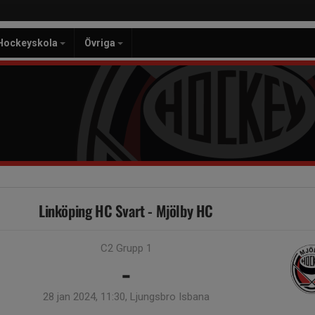
Hockeyskola
Övriga
Linköping HC Svart - Mjölby HC
C2 Grupp 1
-
28 jan 2024, 11:30, Ljungsbro Isbana