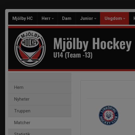
Mjölby HC
Herr
Dam
Junior
Ungdom
Mjölby Hockey
U14 (Team -13)
Hem
Nyheter
Truppen
Matcher
Statistik