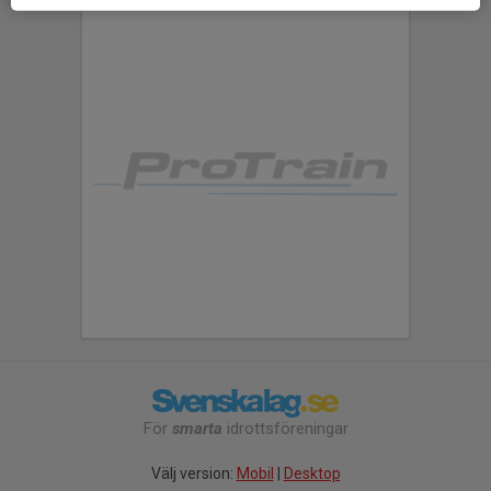
För
smarta
idrottsföreningar
Välj version:
Mobil
|
Desktop