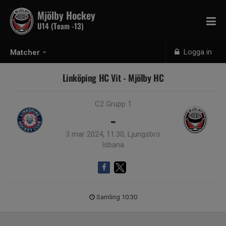
Mjölby Hockey
U14 (Team -13)
Logga in
Matcher
Linköping HC Vit - Mjölby HC
C2 Grupp 1
-
3 mar 2024, 11:30, Ljungsbro
Isbana
Samling 10:30