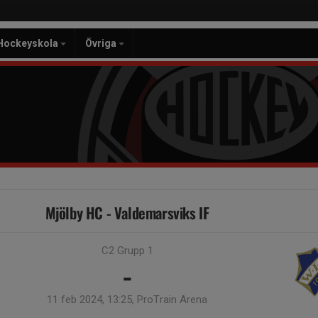
Hockeyskola
Övriga
Mjölby HC - Valdemarsviks IF
C2 Grupp 1
-
11 feb 2024, 13:25, ProTrain Arena