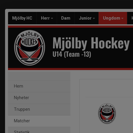
Mjölby HC
Herr
Dam
Junior
Ungdom
Mjölby Hockey
U14 (Team -13)
Hem
Nyheter
Truppen
Matcher
Statistik