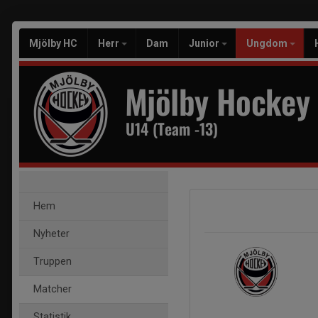
Mjölby HC
Herr
Dam
Junior
Ungdom
Mjölby Hockey
U14 (Team -13)
Hem
Nyheter
Truppen
Matcher
Statistik