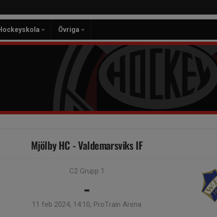
Hockeyskola
Övriga
Mjölby HC - Valdemarsviks IF
C2 Grupp 1
-
11 feb 2024, 14:10, ProTrain Arena