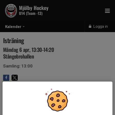
Mjölby Hockey
U14 (Team -13)
Logga in
Kalender
Isträning
Måndag 6 apr, 13:30-14:20
Stångebrohallen
Samling: 13:00