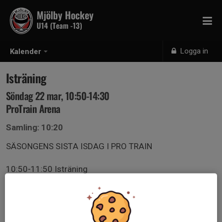
Mjölby Hockey
U14 (Team -13)
Logga in
Kalender
Isträning
Söndag 22 mar, 10:50-14:30
ProTrain Arena
Samling: 10:20
SÄSONGENS SISTA ISDAG I PRO TRAIN
10:50-11:50 Isträning
11:50-13 Paus/mellanmål/lunch (medtages)
12-12:30 Föräldramöte i gamla kaffis