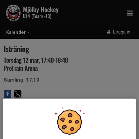
Mjölby Hockey
U14 (Team -13)
Logga in
Kalender
Isträning
Torsdag 12 mar, 17:40-18:40
ProTrain Arena
Samling: 17:10