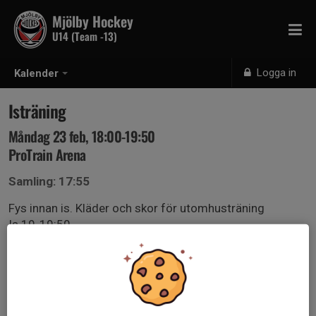
Mjölby Hockey
U14 (Team -13)
Logga in
Kalender
Isträning
Måndag 23 feb, 18:00-19:50
ProTrain Arena
Samling: 17:55
Fys innan is. Kläder och skor för utomhusträning
Is 19-19:50