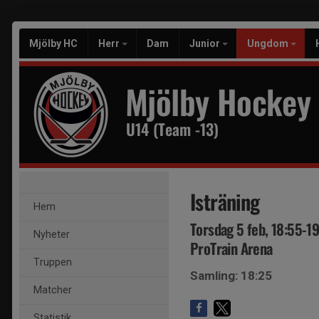
Mjölby HC
Herr
Dam
Junior
Ungdom
Mjölby Hockey
U14 (Team -13)
Isträning
Hem
Torsdag 5 feb, 18:55-1
Nyheter
ProTrain Arena
Truppen
Samling: 18:25
Matcher
Statistik