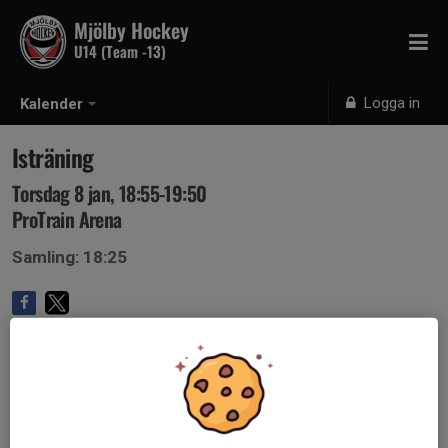
Mjölby Hockey
U14 (Team -13)
Logga in
Kalender
Isträning
Torsdag 8 jan, 18:55-19:50
ProTrain Arena
Samling: 18:25