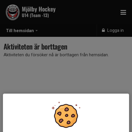
Mjölby Hockey
U14 (Team -13)
Logga in
Till hemsidan
Aktiviteten är borttagen
Aktiviteten du försöker nå är borttagen från hemsidan.