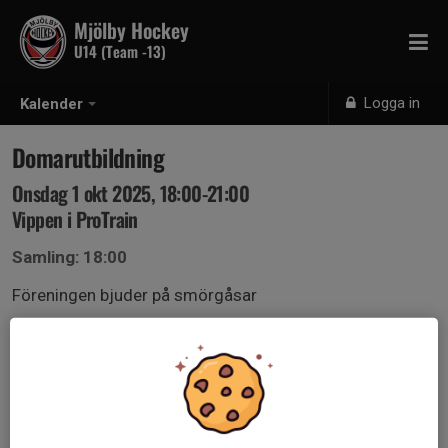
Mjölby Hockey
U14 (Team -13)
Logga in
Kalender
Domarutbildning
Onsdag 1 okt 2025, 18:00-21:00
Vippen i ProTrain
Samling: 18:00
Föreningen bjuder på smörgåsar