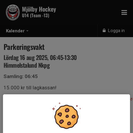
Mjölby Hockey
U14 (Team -13)
Logga in
Kalender
Parkeringsvakt
Lördag 16 aug 2025, 06:45-13:30
Himmelstalund Nkpg
Samling: 06:45
15.000 kr till lagkassan!
Information%20till%20samtliga%20parkeringsv%C3%