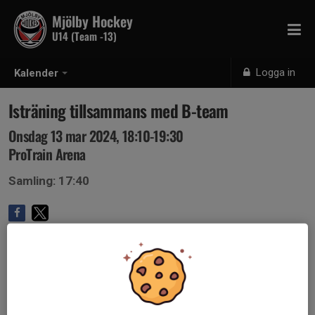
Mjölby Hockey
U14 (Team -13)
Logga in
Kalender
Isträning tillsammans med B-team
Onsdag 13 mar 2024, 18:10-19:30
ProTrain Arena
Samling: 17:40