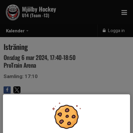
Mjölby Hockey
U14 (Team -13)
Logga in
Kalender
Isträning
Onsdag 6 mar 2024, 17:40-18:50
ProTrain Arena
Samling: 17:10