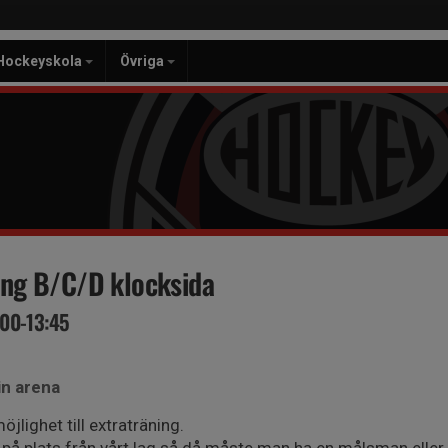
Hockeyskola
Övriga
ing B/C/D klocksida
:00-13:45
in arena
jlighet till extraträning.