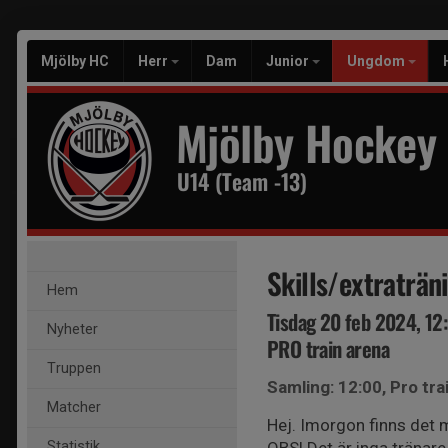
Mjölby HC
Herr
Dam
Junior
Ungdom
Mjölby Hockey
U14 (Team -13)
Skills/extraträn
Hem
Tisdag 20 feb 2024, 12
Nyheter
PRO train arena
Truppen
Samling: 12:00, Pro tra
Matcher
Hej. Imorgon finns det mö
Statistik