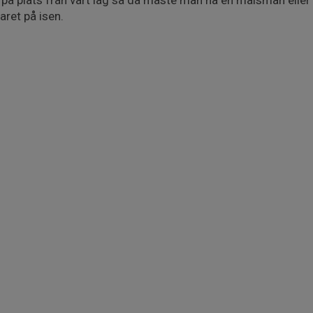
 på plats från vårt lag så då måste man ha en målsman eller
aret på isen.