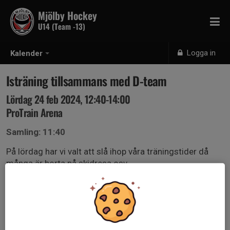
Mjölby Hockey
U14 (Team -13)
Logga in
Kalender
Isträning tillsammans med D-team
Lördag 24 feb 2024, 12:40-14:00
ProTrain Arena
Samling: 11:40
På lördag har vi valt att slå ihop våra träningstider då
många är borta på skidresa osv.