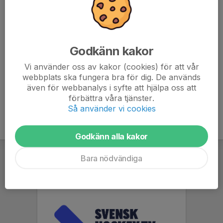
beställs en fribiljett till.
MHC-matchtröja på :)
Svara på kallelsen senast fre 26/1.
Godkänn kakor
LHC_UngdomslagensMatch_2024.pdf
Vi använder oss av kakor (cookies) för att vår
webbplats ska fungera bra för dig. De används
även för webbanalys i syfte att hjälpa oss att
förbättra våra tjänster.
Så använder vi cookies
Godkänn alla kakor
Bara nödvändiga