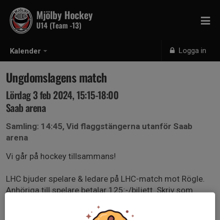
Mjölby Hockey
U14 (Team -13)
Logga in
Kalender
Ungdomslagens match
Lördag 3 feb 2024, 15:15-18:00
Saab arena
Samling: 14:45, Vid flaggstängerna utanför Saab
arena
Vi går på hockey tillsammans!
LHC bjuder spelare & ledare på LHC-match mot Rögle.
Anhöriga till spelare betalar 125:-/biljett. Skriv som
kommentar hur många extrabiljetter ni önskar köpa
(utöver spelarens). Kallade ledare som svarar ”kommer”