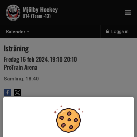
Mjölby Hockey
U14 (Team -13)
Logga in
Kalender
Isträning
Fredag 16 feb 2024, 19:10-20:10
ProTrain Arena
Samling: 18:40