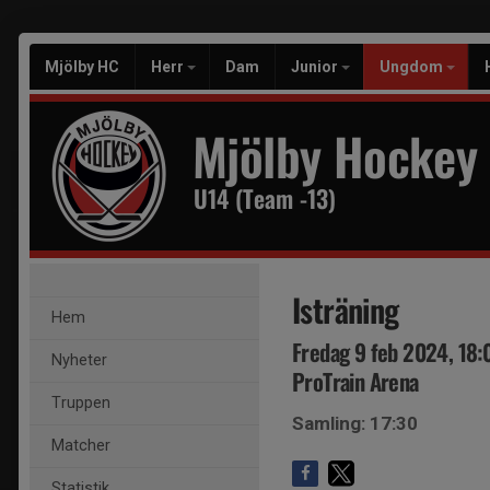
Mjölby HC
Herr
Dam
Junior
Ungdom
Mjölby Hockey
U14 (Team -13)
Isträning
Hem
Fredag 9 feb 2024, 18:
Nyheter
ProTrain Arena
Truppen
Samling: 17:30
Matcher
Statistik