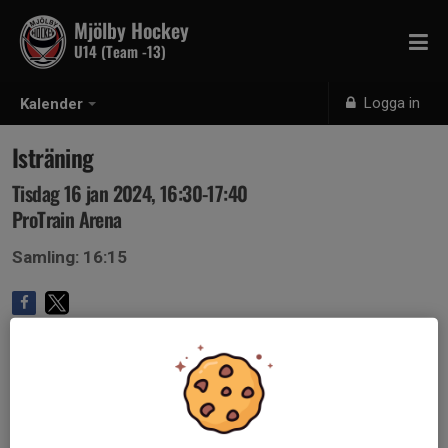
Mjölby Hockey
U14 (Team -13)
Logga in
Kalender
Isträning
Tisdag 16 jan 2024, 16:30-17:40
ProTrain Arena
Samling: 16:15