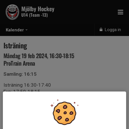
Mjölby Hockey
U14 (Team -13)
Logga in
Kalender
Isträning
Måndag 19 feb 2024, 16:30-18:15
ProTrain Arena
Samling: 16:15
Isträning 16:30-17:40
Fys: 17:50-18:15