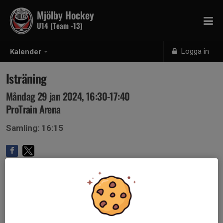
Mjölby Hockey
U14 (Team -13)
Logga in
Kalender
Isträning
Måndag 29 jan 2024, 16:30-17:40
ProTrain Arena
Samling: 16:15