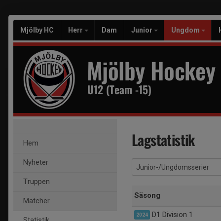
Mjölby HC
Herr
Dam
Junior
Ungdom
Mjölby Hockey
U12 (Team -15)
Lagstatistik
Hem
Nyheter
Truppen
Säsong
Matcher
D1 Division 1
2024
Statistik