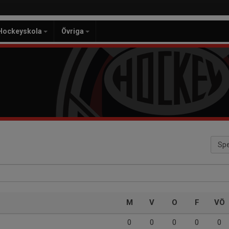
Hockeyskola
Övriga
Spe
M
V
O
F
VÖ
0
0
0
0
0