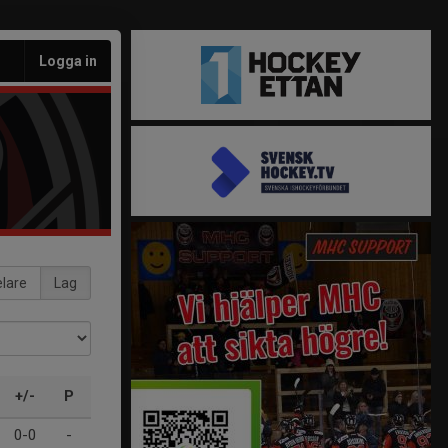
Logga in
lare
Lag
+/-
P
0-0
-