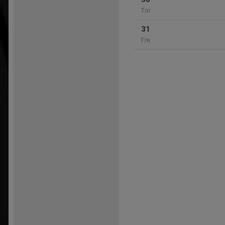
Tor
31
Fre