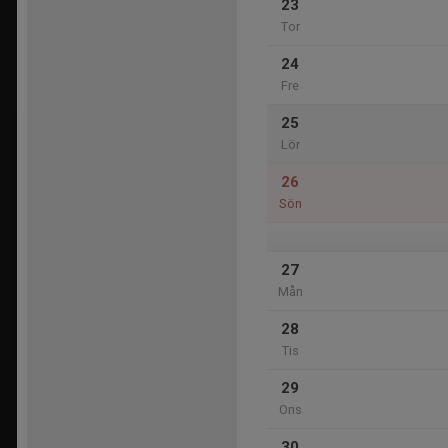
23
Tor
24
Fre
25
Lör
26
Sön
27
Mån
28
Tis
29
Ons
30