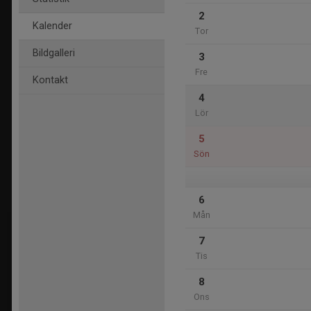
2
Kalender
Tor
Bildgalleri
3
Fre
Kontakt
4
Lör
5
Sön
6
Mån
7
Tis
8
Ons