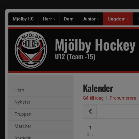
Mjölby HC
Herr
Dam
Junior
Ungdom
Mjölby Hockey
U12 (Team -15)
Kalender
Hem
Gå till idag
|
Prenumerera
Nyheter
Truppen
Matcher
1
Ons
Statistik