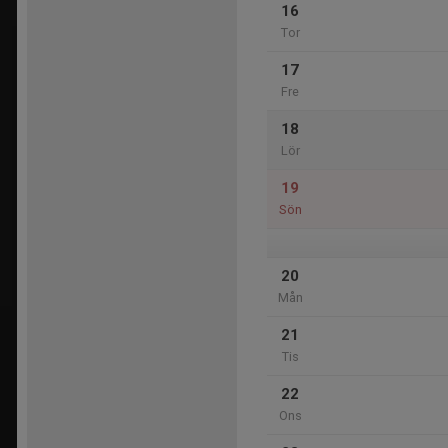
16
Tor
17
Fre
18
Lör
19
Sön
20
Mån
21
Tis
22
Ons