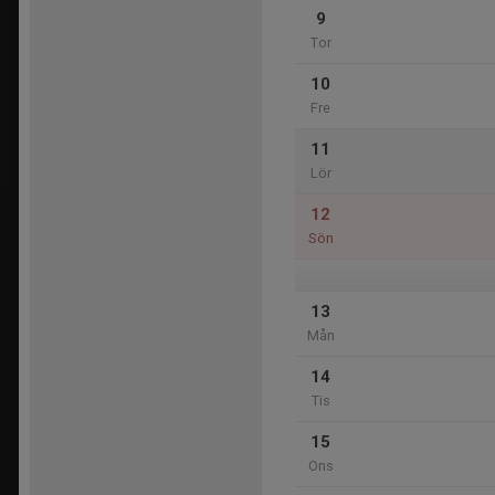
9
Tor
10
Fre
11
Lör
12
Sön
13
Mån
14
Tis
15
Ons