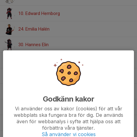
10. Edward Hemborg
24. Emilia Halén
30. Hannes Elin
25. Josefin Sidmar
28. Leo Gäfvert
8. Love Sjöstedt
Godkänn kakor
32. Malte Wennerqvist
Vi använder oss av kakor (cookies) för att vår
webbplats ska fungera bra för dig. De används
även för webbanalys i syfte att hjälpa oss att
26. Manne Sunnerfjord
förbättra våra tjänster.
Så använder vi cookies