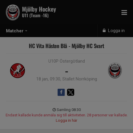
Mjölby Hockey
U11 (Team -16)
Logga in
Matcher
HC Vita Hästen Blå - Mjölby HC Svart
U10P Östergötland
-
18 jan, 09:30, Stallet Norrköping
Samling 08:30
Endast kallade kunde anmäla sig till aktiviteten. 28 personer var kallade.
Logga in här