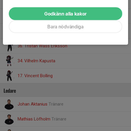
18. Siri Södergren
Godkänn alla kakor
27. Svante Karlsson
Bara nödvändiga
13. Tore Eriksson
36. Tristan Wass Eriksson
34. Vilhelm Kapusta
17. Vincent Bolling
Ledare
Johan Aktanius
Tränare
Mathias Löfholm
Tränare