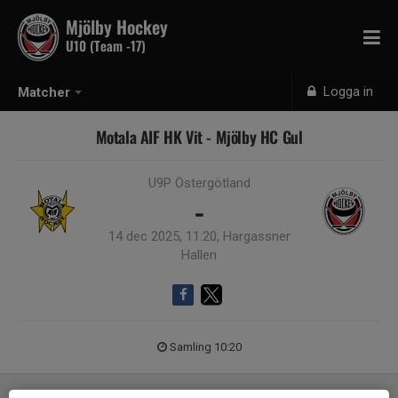
Mjölby Hockey
U10 (Team -17)
Logga in
Matcher
Motala AIF HK Vit - Mjölby HC Gul
U9P Östergötland
-
14 dec 2025, 11:20, Hargassner
Hallen
Samling 10:20