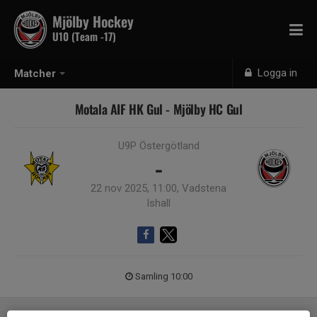
Mjölby Hockey
U10 (Team -17)
Logga in
Matcher
Motala AIF HK Gul - Mjölby HC Gul
U9P Östergötland
-
22 nov 2025, 11:00, Vadstena
Ishall
Samling 10:00