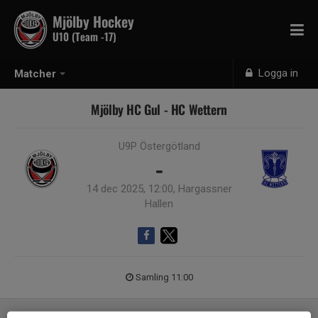
Mjölby Hockey
U10 (Team -17)
Logga in
Matcher
Mjölby HC Gul - HC Wettern
U9P Östergötland
-
14 dec 2025, 12:00, Hargassner
Hallen
Samling 11:00