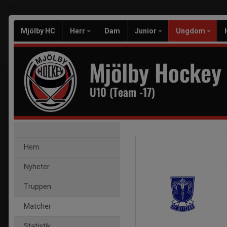
Mjölby HC
Herr
Dam
Junior
Ungdom
Mjölby Hockey
U10 (Team -17)
Hem
Nyheter
Truppen
Matcher
Statistik