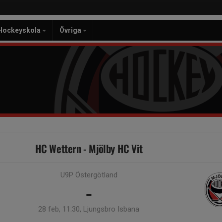
Hockeyskola
Övriga
HC Wettern - Mjölby HC Vit
U9P Östergötland
-
28 feb, 11:30, Ljungsbro Isbana