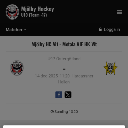
Mjölby Hockey
U10 (Team -17)
Logga in
Matcher
Mjölby HC Vit - Motala AIF HK Vit
U9P Östergötland
-
14 dec 2025, 11:20, Hargassner
Hallen
Samling 10:20