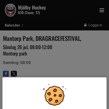
Mjölby Hockey
U10 (Team -17)
Logga in
Kalender
Mantorp Park, DRAGRACEFESTIVAL,
Söndag 26 jul, 08:00-12:00
Mantorp park
Samling: 08:00